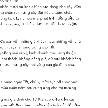
ình đến lớn.
hân, tưới nước tỉa hình tạo dáng cho cây, đến 
ú chọn ra những cây đạt tiêu chuẩn, chất 
rụng lá, đẩy nụ hoa mai phát triển đồng đều và 
nh Long An, TP. Cần Thơ, TP. Hồ Chí Minh (tại 
ợc bán với nhiều giá khác nhau, nhưng với chú 
g trí cây mai vàng trong dịp Tết.
 trồng mai vàng, kinh doanh mai vàng thuận 
 nói thách, không nâng giá, để mọi khách hàng 
ở hữu những cây mai vàng của gia đình chú.
p
.
i vàng ngày Tết, chú lại tiếp tục bổ sung vào 
 mùa xuân năm sau cung ứng cho thị trường 
g mà gia đình chú Tư Kiên có điều kiện xây 
 và mở rộng thêm nhiều diện tích đất để trồng 