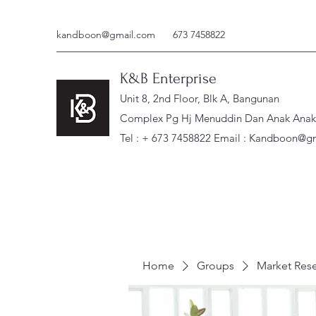
kandboon@gmail.com
673 7458822
K&B Enterprise
Unit 8, 2nd Floor, Blk A, Bangunan
Complex Pg Hj Menuddin Dan Anak Anak, 
Tel : + 673 7458822 Email :
Kandboon@gm
Home
Groups
Market Res