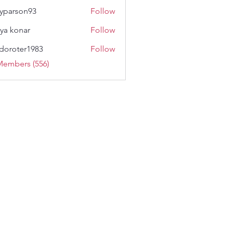
lyparson93
Follow
son93
ya konar
Follow
doroter1983
Follow
ter1983
Members (556)