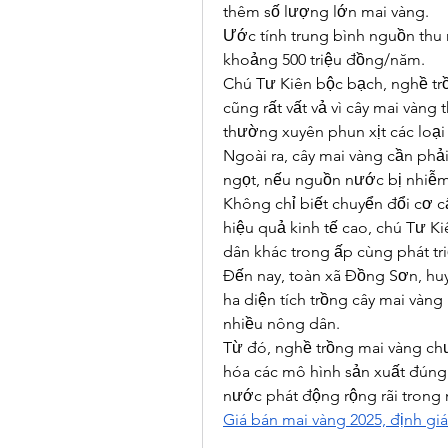
thêm số lượng lớn mai vàng.
Ước tính trung bình nguồn thu 
khoảng 500 triệu đồng/năm.
Chú Tư Kiên bộc bạch, nghề trồ
cũng rất vất vả vì cây mai vàng 
thường xuyên phun xịt các loại t
Ngoài ra, cây mai vàng cần phả
ngọt, nếu nguồn nước bị nhiễm m
Không chỉ biết chuyển đổi cơ cấ
hiệu quả kinh tế cao, chú Tư K
dân khác trong ấp cùng phát tr
Đến nay, toàn xã Đồng Sơn, huy
ha diện tích trồng cây mai vàng
nhiều nông dân.
Từ đó, nghề trồng mai vàng ch
hóa các mô hình sản xuất đúng 
Giá bán mai vàng 2025, định gi