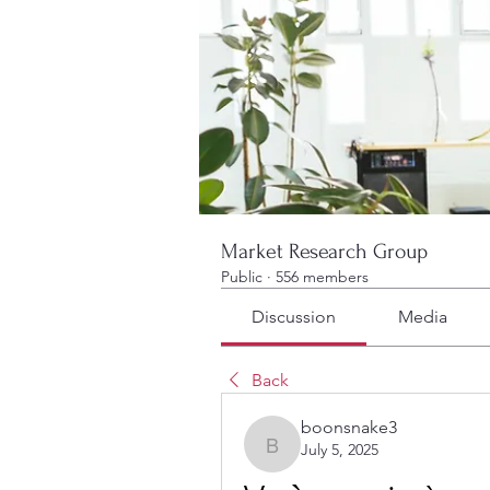
Market Research Group
Public
·
556 members
Discussion
Media
Back
boonsnake3
July 5, 2025
boonsnake3