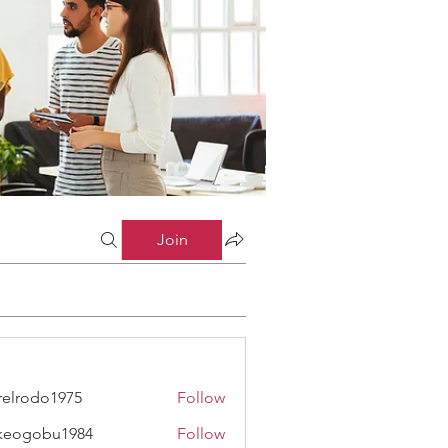
Join
relrodo1975
Follow
odo1975
keogobu1984
Follow
obu1984