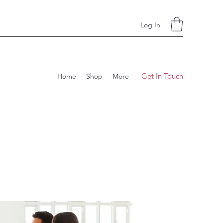
Log In
Get In Touch
Home
Shop
More