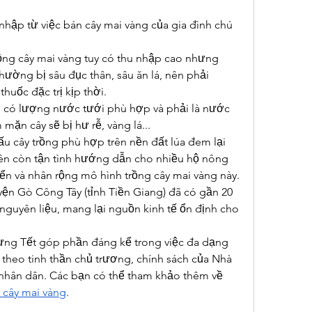
nhập từ việc bán cây mai vàng của gia đình chú 
ng cây mai vàng tuy có thu nhập cao nhưng 
thường bị sâu đục thân, sâu ăn lá, nên phải 
huốc đặc trị kịp thời.
i có lượng nước tưới phù hợp và phải là nước 
ặn cây sẽ bị hư rễ, vàng lá...
u cây trồng phù hợp trên nền đất lúa đem lại 
iên còn tận tình hướng dẫn cho nhiều hộ nông 
iển và nhân rộng mô hình trồng cây mai vàng này.
ện Gò Công Tây (tỉnh Tiền Giang) đã có gần 20 
 nguyên liệu, mang lại nguồn kinh tế ổn định cho 
ưng Tết góp phần đáng kể trong việc đa dạng 
theo tinh thần chủ trương, chính sách của Nhà 
nước phát động rộng rãi trong nhân dân. Các bạn có thể tham khảo thêm về 
á cây mai vàng
.