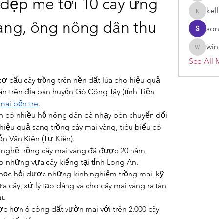
đẹp mê tơi 10 cây ưng 
kel
kellypar
ang, ông nông dân thu 
son
win
windoro
See All 
cơ cấu cây trồng trên nền đất lúa cho hiệu quả 
n trên địa bàn huyện Gò Công Tây (tỉnh Tiền 
mai bến tre
.
n có nhiều hộ nông dân đã nhạy bén chuyển đổi 
iệu quả sang trồng cây mai vàng, tiêu biểu có 
n Văn Kiên (Tư Kiên).
 nghề trồng cây mai vàng đã được 20 năm, 
 những vựa cây kiểng tại tỉnh Long An.
ủ học hỏi được những kinh nghiệm trồng mai, kỹ 
a cây, xử lý tạo dáng và cho cây mai vàng ra tán 
t.
c hơn 6 công đất vườn mai với trên 2.000 cây 