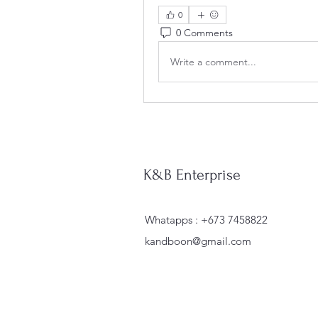
0
0 Comments
Write a comment...
K&B Enterprise
Whatapps : +673 7458822
kandboon@gmail.com