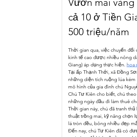
Vườn mai vàng 
cả 10 ở Tiền Gi
500 triệu/năm
Thời gian qua, việc chuyển đổi 
kinh tế cao được nhiều nông dâ
Giang) áp dụng thực hiện. 
hoa 
Tại ấp Thạnh Thới, xã Đồng Sơ
những diện tích ruộng lúa kém h
mô hình của gia đình chú Nguyễ
Chú Tư Kiên cho biết, chú theo
những ngày đầu đi làm thuê cho
Thời gian này, chú đã tranh th
thuật trồng mai, kỹ năng chọn lự
lá tròn đều, bông nhiều đẹp mắ
Đến nay, chú Tư Kiên đã có đượ