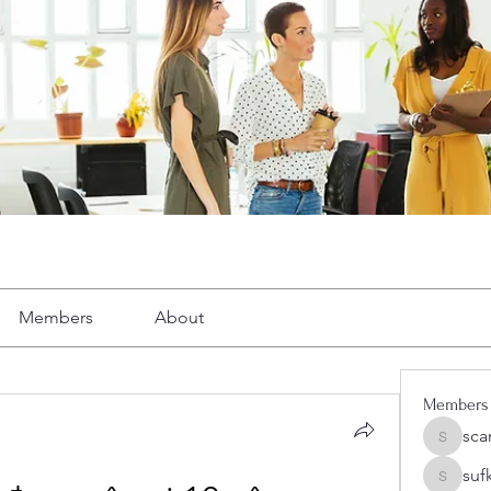
Members
About
Members
sca
scarelr
suf
sufkeog